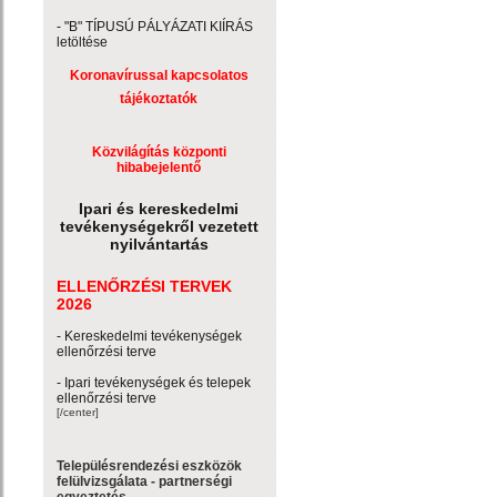
- "B" TÍPUSÚ PÁLYÁZATI KIÍRÁS
letöltése
Koronavírussal kapcsolatos
tájékoztatók
Közvilágítás központi
hibabejelentő
Ipari és kereskedelmi
tevékenységekről vezetett
nyilvántartás
ELLENŐRZÉSI TERVEK
2026
- Kereskedelmi tevékenységek
ellenőrzési terve
- Ipari tevékenységek és telepek
ellenőrzési terve
[/center]
Településrendezési eszközök
felülvizsgálata - partnerségi