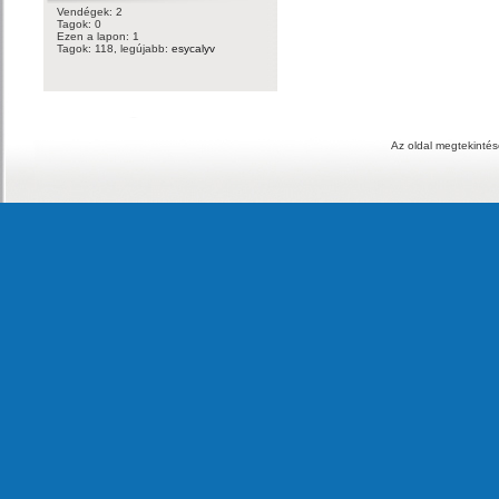
Vendégek: 2
Tagok: 0
Ezen a lapon: 1
Tagok: 118, legújabb:
esycalyv
Az oldal megtekintés