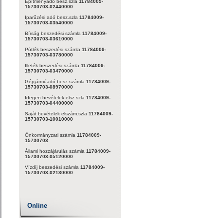
Építményadó besz.szla
11784009-
15730703-02440000
Iparűzési adó besz.szla
11784009-
15730703-03540000
Bírság beszedési számla
11784009-
15730703-03610000
Pótlék beszedési számla
11784009-
15730703-03780000
Illeték beszedési számla
11784009-
15730703-03470000
Gépjárműadó besz.számla
11784009-
15730703-08970000
Idegen bevételek elsz.szla
11784009-
15730703-04400000
Saját bevételek elszám.szla
11784009-
15730703-10010000
Önkormányzati számla
11784009-
15730703
Állami hozzájárulás számla
11784009-
15730703-05120000
Vízdíj beszedési számla
11784009-
15730703-02130000
Online