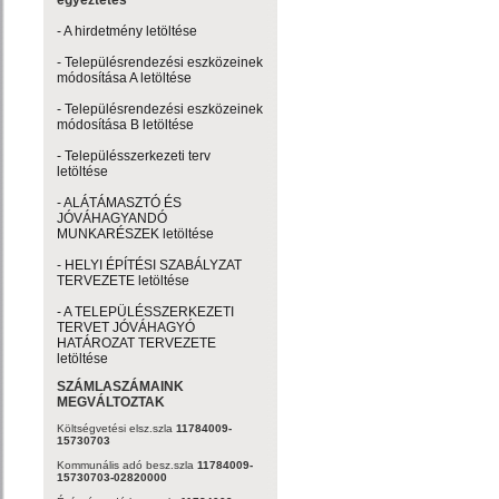
egyeztetés
- A hirdetmény letöltése
- Településrendezési eszközeinek
módosítása A letöltése
- Településrendezési eszközeinek
módosítása B letöltése
- Településszerkezeti terv
letöltése
- ALÁTÁMASZTÓ ÉS
JÓVÁHAGYANDÓ
MUNKARÉSZEK letöltése
- HELYI ÉPÍTÉSI SZABÁLYZAT
TERVEZETE letöltése
- A TELEPÜLÉSSZERKEZETI
TERVET JÓVÁHAGYÓ
HATÁROZAT TERVEZETE
letöltése
SZÁMLASZÁMAINK
MEGVÁLTOZTAK
Költségvetési elsz.szla
11784009-
15730703
Kommunális adó besz.szla
11784009-
15730703-02820000