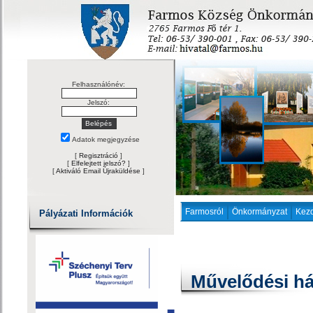
Felhasználónév:
Jelszó:
Adatok megjegyzése
[
Regisztráció
]
[
Elfelejtett jelszó?
]
[
Aktiváló Email Újraküldése
]
Farmosról
Önkormányzat
Kez
Pályázati Információk
Művelődési há