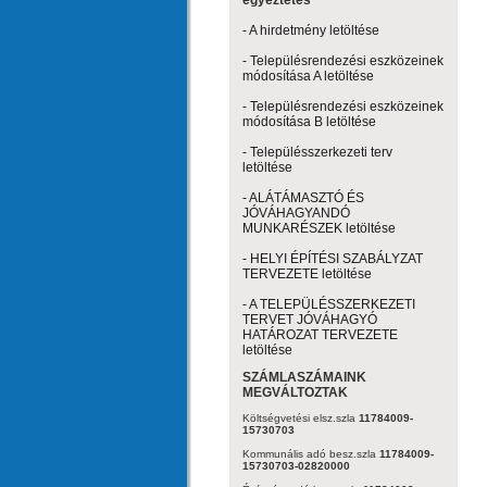
egyeztetés
- A hirdetmény letöltése
- Településrendezési eszközeinek
módosítása A letöltése
- Településrendezési eszközeinek
módosítása B letöltése
- Településszerkezeti terv
letöltése
- ALÁTÁMASZTÓ ÉS
JÓVÁHAGYANDÓ
MUNKARÉSZEK letöltése
- HELYI ÉPÍTÉSI SZABÁLYZAT
TERVEZETE letöltése
- A TELEPÜLÉSSZERKEZETI
TERVET JÓVÁHAGYÓ
HATÁROZAT TERVEZETE
letöltése
SZÁMLASZÁMAINK
MEGVÁLTOZTAK
Költségvetési elsz.szla
11784009-
15730703
Kommunális adó besz.szla
11784009-
15730703-02820000