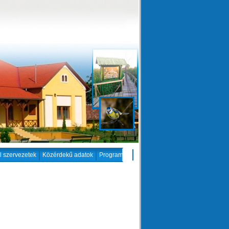
il szervezetek
Közérdekű adatok
Programok