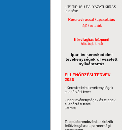
- "B" TÍPUSÚ PÁLYÁZATI KIÍRÁS
letöltése
Koronavírussal kapcsolatos
tájékoztatók
Közvilágítás központi
hibabejelentő
Ipari és kereskedelmi
tevékenységekről vezetett
nyilvántartás
ELLENŐRZÉSI TERVEK
2026
- Kereskedelmi tevékenységek
ellenőrzési terve
- Ipari tevékenységek és telepek
ellenőrzési terve
[/center]
Településrendezési eszközök
felülvizsgálata - partnerségi