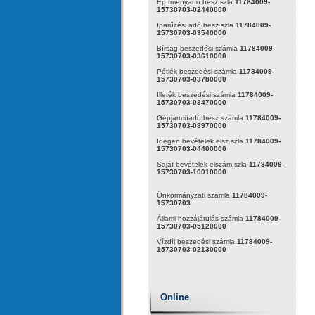
Építményadó besz.szla
11784009-
15730703-02440000
Iparűzési adó besz.szla
11784009-
15730703-03540000
Bírság beszedési számla
11784009-
15730703-03610000
Pótlék beszedési számla
11784009-
15730703-03780000
Illeték beszedési számla
11784009-
15730703-03470000
Gépjárműadó besz.számla
11784009-
15730703-08970000
Idegen bevételek elsz.szla
11784009-
15730703-04400000
Saját bevételek elszám.szla
11784009-
15730703-10010000
Önkormányzati számla
11784009-
15730703
Állami hozzájárulás számla
11784009-
15730703-05120000
Vízdíj beszedési számla
11784009-
15730703-02130000
Online