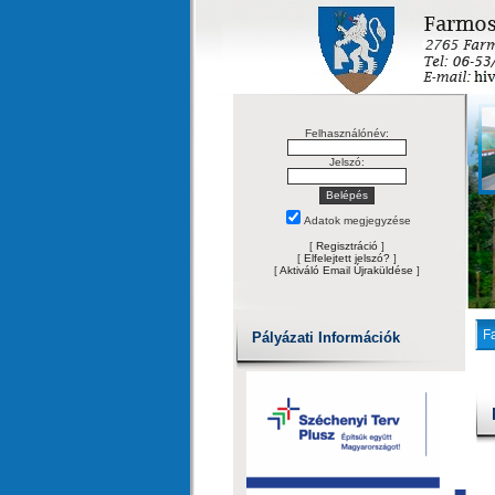
Felhasználónév:
Jelszó:
Adatok megjegyzése
[
Regisztráció
]
[
Elfelejtett jelszó?
]
[
Aktiváló Email Újraküldése
]
F
Pályázati Információk