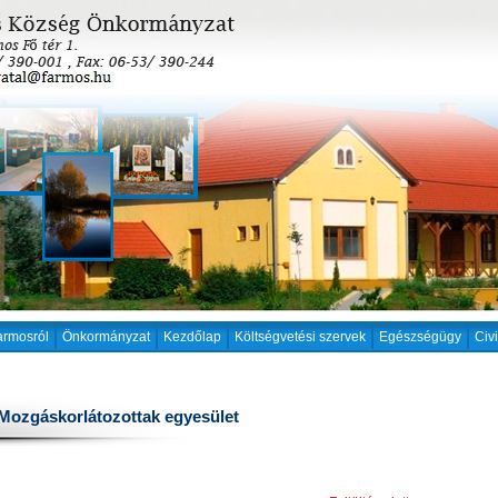
armosról
Önkormányzat
Kezdőlap
Költségvetési szervek
Egészségügy
Civ
Mozgáskorlátozottak egyesület