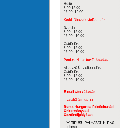
Hétfő:
8:00 12:00
13:00- 16:00
Kedd: Nincs ügyfélfogadás
Szerda:
8:00 - 12:00
13:00 - 16:00
Csütörtök:
8:00 - 12:00
13:00 - 16:00
Péntek: Nincs ügyfélfogadás
Aljegyző Ügyfélfogadás:
Csütörtök:
8:00 - 12:00
13:00 - 16:00
E-mail cím változás
hivatal@farmos.hu
Bursa Hungarica Felsőoktatási
Önkormányzati
Ösztöndíjpályázat
- "A" TÍPUSÚ PÁLYÁZATI KIÍRÁS
letöltése