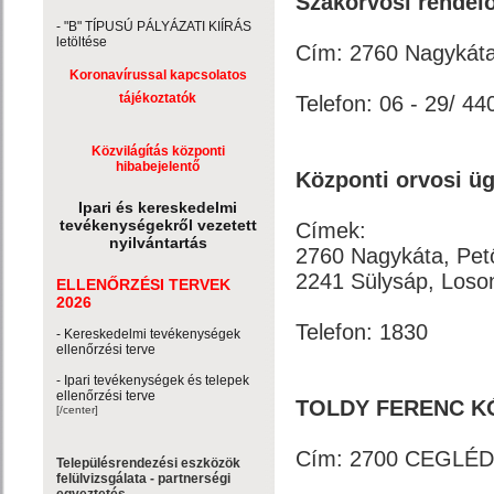
Szakorvosi rendelő
- "B" TÍPUSÚ PÁLYÁZATI KIÍRÁS
letöltése
Cím: 2760 Nagykáta
Koronavírussal kapcsolatos
tájékoztatók
Telefon: 06 - 29/ 44
Közvilágítás központi
hibabejelentő
Központi orvosi üg
Ipari és kereskedelmi
tevékenységekről vezetett
Címek:
nyilvántartás
2760 Nagykáta, Pető
2241 Sülysáp, Loson
ELLENŐRZÉSI TERVEK
2026
Telefon: 1830
- Kereskedelmi tevékenységek
ellenőrzési terve
- Ipari tevékenységek és telepek
ellenőrzési terve
TOLDY FERENC K
[/center]
Cím: 2700 CEGLÉD
Településrendezési eszközök
felülvizsgálata - partnerségi