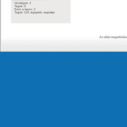
Vendégek: 2
Tagok: 0
Ezen a lapon: 2
Tagok: 118, legújabb:
esycalyv
Az oldal megtekintés