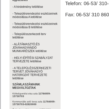
egyeztetés
Telefon: 06-53/ 310
- A hirdetmény letöltése
- Településrendezési eszközeinek
Fax: 06-53/ 310 860
módosítása A letöltése
- Településrendezési eszközeinek
módosítása B letöltése
- Településszerkezeti terv
letöltése
- ALÁTÁMASZTÓ ÉS
JÓVÁHAGYANDÓ
MUNKARÉSZEK letöltése
- HELYI ÉPÍTÉSI SZABÁLYZAT
TERVEZETE letöltése
- A TELEPÜLÉSSZERKEZETI
TERVET JÓVÁHAGYÓ
HATÁROZAT TERVEZETE
letöltése
SZÁMLASZÁMAINK
MEGVÁLTOZTAK
Költségvetési elsz.szla
11784009-
15730703
Kommunális adó besz.szla
11784009-
15730703-02820000