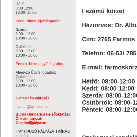
Hétfő:
8:00 12:00
I számú körzet
13:00- 16:00
Kedd: Nincs ügyfélfogadás
Háziorvos: Dr. Alb
Szerda:
8:00 - 12:00
Cím: 2765 Farmos 
13:00 - 16:00
Csütörtök:
8:00 - 12:00
Telefon: 06-53/ 785
13:00 - 16:00
Péntek: Nincs ügyfélfogadás
E-mail: farmosko
Aljegyző Ügyfélfogadás:
Csütörtök:
Hétfő: 08:00-12:00
8:00 - 12:00
13:00 - 16:00
Kedd: 08:00-12:00
Szerda: 08:00-12:0
E-mail cím változás
Csütörtök: 08:00-1
hivatal@farmos.hu
Péntek: 08:00-12:0
Bursa Hungarica Felsőoktatási
Önkormányzati
Ösztöndíjpályázat
- "A" TÍPUSÚ PÁLYÁZATI KIÍRÁS
letöltése