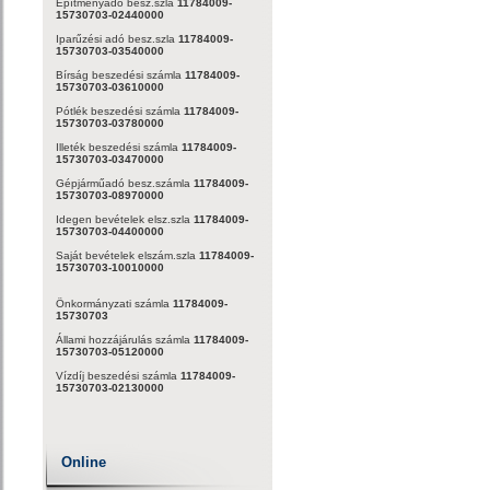
Építményadó besz.szla
11784009-
15730703-02440000
Iparűzési adó besz.szla
11784009-
15730703-03540000
Bírság beszedési számla
11784009-
15730703-03610000
Pótlék beszedési számla
11784009-
15730703-03780000
Illeték beszedési számla
11784009-
15730703-03470000
Gépjárműadó besz.számla
11784009-
15730703-08970000
Idegen bevételek elsz.szla
11784009-
15730703-04400000
Saját bevételek elszám.szla
11784009-
15730703-10010000
Önkormányzati számla
11784009-
15730703
Állami hozzájárulás számla
11784009-
15730703-05120000
Vízdíj beszedési számla
11784009-
15730703-02130000
Online