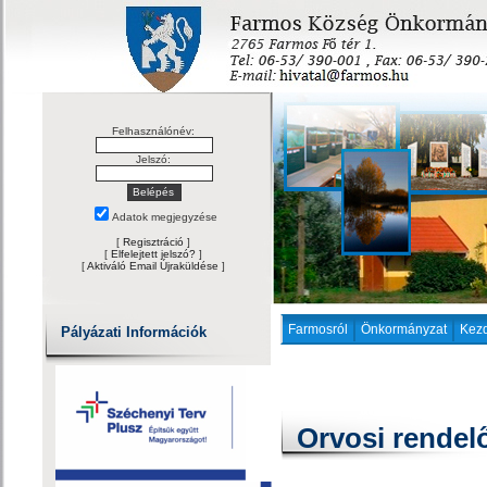
Felhasználónév:
Jelszó:
Adatok megjegyzése
[
Regisztráció
]
[
Elfelejtett jelszó?
]
[
Aktiváló Email Újraküldése
]
Farmosról
Önkormányzat
Kez
Pályázati Információk
Orvosi rendel