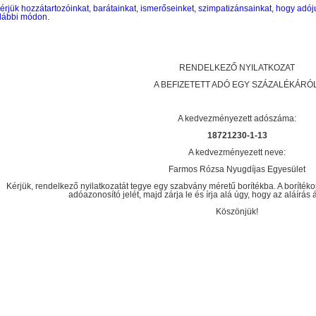
érjük hozzátartozóinkat, barátainkat, ismerőseinket, szimpatizánsainkat, hogy ad
lábbi módon.
RENDELKEZŐ NYILATKOZAT
A BEFIZETETT ADÓ EGY SZÁZALÉKÁRÓL
A kedvezményezett adószáma:
18721230-1-13
A kedvezményezett neve:
Farmos Rózsa Nyugdíjas Egyesület
Kérjük, rendelkező nyilatkozatát tegye egy szabvány méretű borítékba. A borítékon
adóazonosító jelét, majd zárja le és írja alá úgy, hogy az aláírás
Köszönjük!