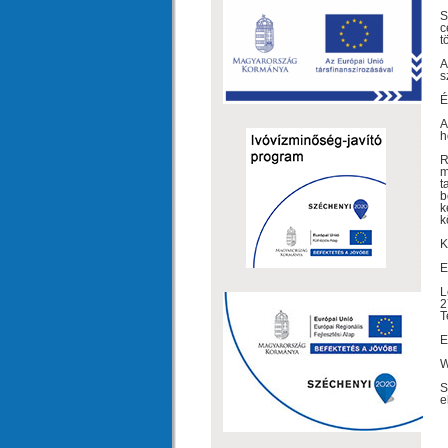
S
c
t
A
s
É
A
h
R
m
t
b
k
k
K
E
L
2
T
E
W
S
e