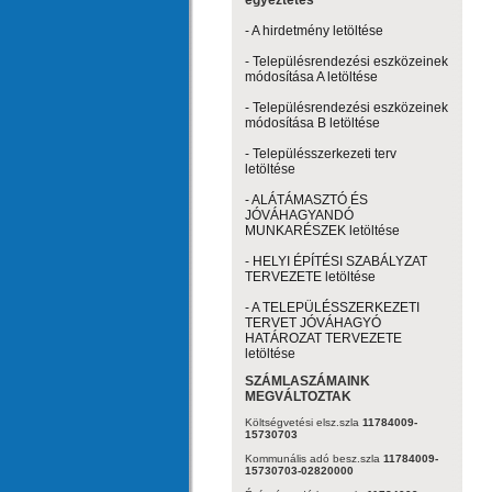
egyeztetés
- A hirdetmény letöltése
- Településrendezési eszközeinek
módosítása A letöltése
- Településrendezési eszközeinek
módosítása B letöltése
- Településszerkezeti terv
letöltése
- ALÁTÁMASZTÓ ÉS
JÓVÁHAGYANDÓ
MUNKARÉSZEK letöltése
- HELYI ÉPÍTÉSI SZABÁLYZAT
TERVEZETE letöltése
- A TELEPÜLÉSSZERKEZETI
TERVET JÓVÁHAGYÓ
HATÁROZAT TERVEZETE
letöltése
SZÁMLASZÁMAINK
MEGVÁLTOZTAK
Költségvetési elsz.szla
11784009-
15730703
Kommunális adó besz.szla
11784009-
15730703-02820000