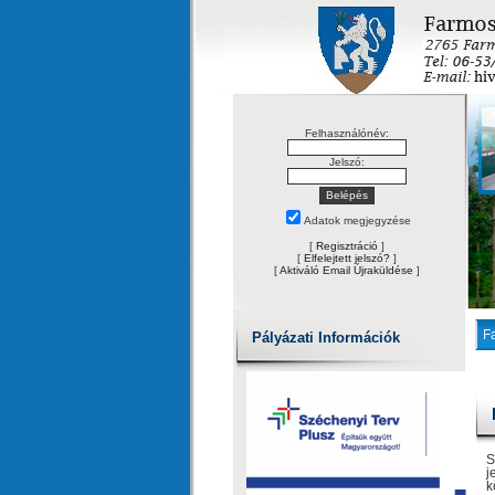
Felhasználónév:
Jelszó:
Adatok megjegyzése
[
Regisztráció
]
[
Elfelejtett jelszó?
]
[
Aktiváló Email Újraküldése
]
F
Pályázati Információk
S
j
k