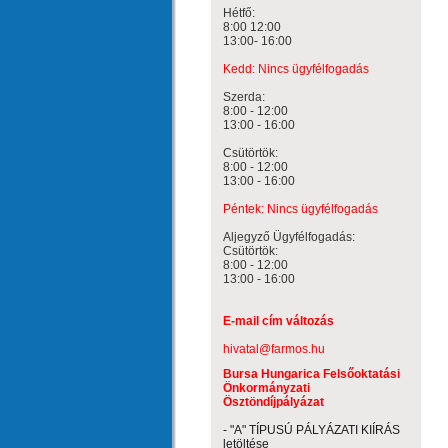
Hétfő:
8:00 12:00
13:00- 16:00
Kedd: Nincs ügyfélfogadás
Szerda:
8:00 - 12:00
13:00 - 16:00
Csütörtök:
8:00 - 12:00
13:00 - 16:00
Péntek: Nincs ügyfélfogadás
Aljegyző Ügyfélfogadás:
Csütörtök:
8:00 - 12:00
13:00 - 16:00
E-mail cím változás
hivatal@farmos.hu
Bursa Hungarica Felsőoktatási
Önkormányzati
Ösztöndíjpályázat
- "A" TÍPUSÚ PÁLYÁZATI KIÍRÁS
letöltése