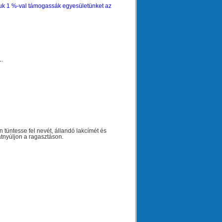
ójuk 1 %-val támogassák egyesületünket az
.
 tüntesse fel nevét, állandó lakcímét és
 átnyúljon a ragasztáson.