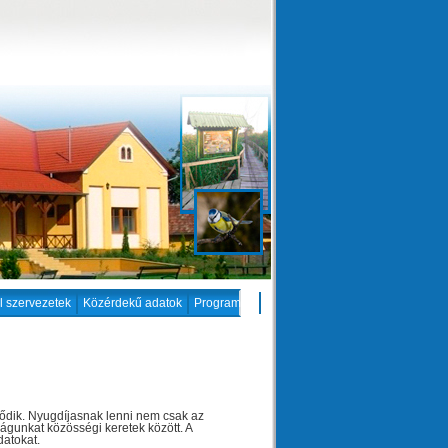
il szervezetek
Közérdekű adatok
Programok
klődik. Nyugdíjasnak lenni nem csak az
ságunkat közösségi keretek között. A
datokat.