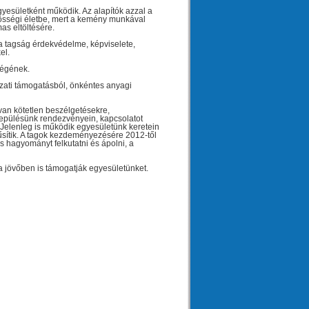
yesületként működik. Az alapítók azzal a
zösségi életbe, mert a kemény munkával
as eltöltésére.
 tagság érdekvédelme, képviselete,
el.
ségének.
zati támogatásból, önkéntes anyagi
van kötetlen beszélgetésekre,
epülésünk rendezvényein, kapcsolatot
l. Jelenleg is működik egyesületünk keretein
űsítik. A tagok kezdeményezésére 2012-től
 hagyományt felkutatni és ápolni, a
 jövőben is támogatják egyesületünket.