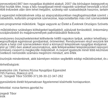
zervezetünk1987-ben nyugdíjas klubként alakult, 2007 óta bíróságon bejegyzett eg
éllal hozták létre, hogy a falu nyugdíjasait minél nagyobb számban bevonják a kö
öltött évtizedek után sem lehet megállni, szükség van szabadidejük hasznos, tartalm
z egyesület működésének célja az alapszabályunkban megfogalmazottak szerint: a
zabadidős, kulturális programok szervezése, kapcsolattartás más civil szervezetekk
ves programmal működünk. Tagjai vagyunk az Életet a Éveknek Országos Szövet
 működéshez szükséges költségeket tagdíjakból, pályázati forrásokból, önkormány
ozzájárulásból és magánszemélyek patronálásából fedezzük.
endszeres összejöveteleinket kéthetente hétfői napokon tartjuk, amikor lehetőség 
egoszthatjuk egymással gondjainkat, örömeinket. Rendszeresen részt veszünk tel
artunk a helyi civil szervezeteken kívül a környező települések nyugdíjas klubjaiva
elül az 1991-ben alakult asszonykórus, akik fellépéseikkel településünket népszer
ézműves csoport is megkezdte működését. A csoport igyekszik minél több kézműves
övetkező nemzedék számára megőrizni mindazt, ami érték.
öszönjük mindenkinek, akik bármilyen módon segítették eddigi működésünket, és a
lérhetőségünk:
evelezési cím: Farmos Rózsa Nyugdíjas Egyesület
765 Farmos, Rákóczi út 6.
el.: Szegedi Tibor 53/390-371;06-30-22-347-262
gyesületünk életét folyamatosan figyelemmel kísérhetik honlapunkon.
eboldal: rozsa-farmos.gportal.hu
zegedi Tibor
lnök