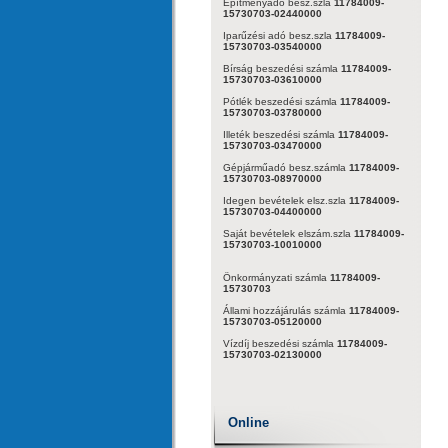
Építményadó besz.szla
11784009-
15730703-02440000
Iparűzési adó besz.szla
11784009-
15730703-03540000
Bírság beszedési számla
11784009-
15730703-03610000
Pótlék beszedési számla
11784009-
15730703-03780000
Illeték beszedési számla
11784009-
15730703-03470000
Gépjárműadó besz.számla
11784009-
15730703-08970000
Idegen bevételek elsz.szla
11784009-
15730703-04400000
Saját bevételek elszám.szla
11784009-
15730703-10010000
Önkormányzati számla
11784009-
15730703
Állami hozzájárulás számla
11784009-
15730703-05120000
Vízdíj beszedési számla
11784009-
15730703-02130000
Online