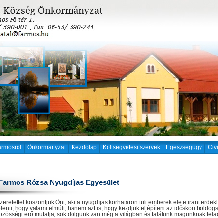
armosról
Önkormányzat
Kezdőlap
Költségvetési szervek
Egészségügy
Civ
Farmos Rózsa Nyugdíjas Egyesület
zeretettel köszöntjük Önt, aki a nyugdíjas korhatáron túli emberek élete iránt érde
elenti, hogy valami elmúlt, hanem azt is, hogy kezdjük el építeni az időskori boldog
özösségi erő mutatja, sok dolgunk van még a világban és találunk magunknak fela