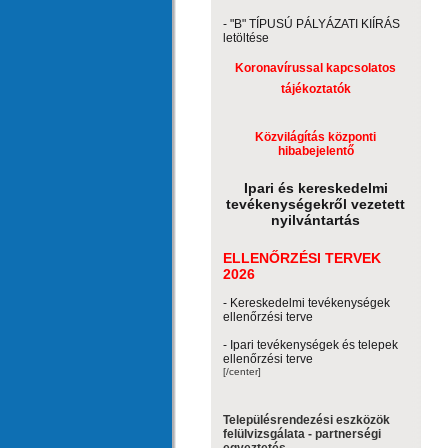
- "B" TÍPUSÚ PÁLYÁZATI KIÍRÁS
letöltése
Koronavírussal kapcsolatos
tájékoztatók
Közvilágítás központi
hibabejelentő
Ipari és kereskedelmi
tevékenységekről vezetett
nyilvántartás
ELLENŐRZÉSI TERVEK
2026
- Kereskedelmi tevékenységek
ellenőrzési terve
- Ipari tevékenységek és telepek
ellenőrzési terve
[/center]
Településrendezési eszközök
felülvizsgálata - partnerségi