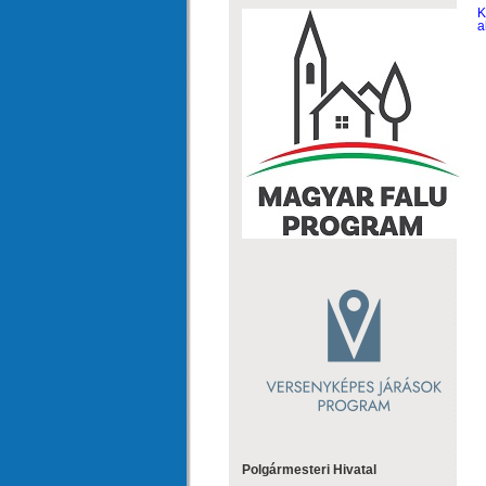
K
a
Polgármesteri Hivatal