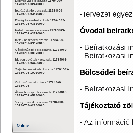
Építményadó besz.szla
11784009-
15730703-02440000
Iparűzési adó besz.szla
11784009-
-Tervezet egyez
15730703-03540000
Bírság beszedési számla
11784009-
15730703-03610000
Óvodai beíratk
Pótlék beszedési számla
11784009-
15730703-03780000
Illeték beszedési számla
11784009-
15730703-03470000
- Beíratkozási i
Gépjárműadó besz.számla
11784009-
15730703-08970000
- Beíratkozási i
Idegen bevételek elsz.szla
11784009-
15730703-04400000
Saját bevételek elszám.szla
11784009-
Bölcsődei beír
15730703-10010000
Önkormányzati számla
11784009-
15730703
- Beíratkozási i
Állami hozzájárulás számla
11784009-
15730703-05120000
Vízdíj beszedési számla
11784009-
Tájékoztató zö
15730703-02130000
- Az információ 
Online