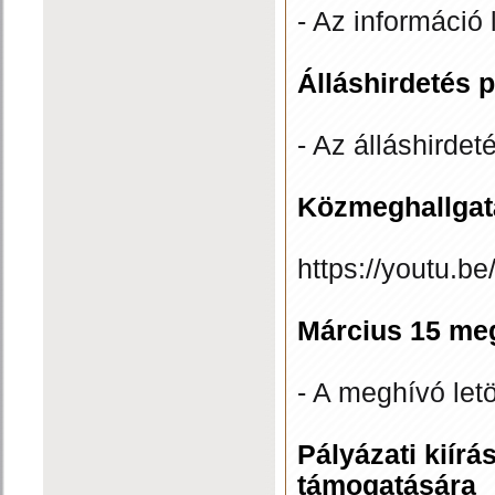
- Az információ 
Álláshirdetés 
- Az álláshirdet
Közmeghallgat
https://youtu.b
Március 15 me
- A meghívó let
Pályázati kiír
támogatására