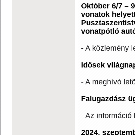
Október 6/7 – 9
vonatok helyet
Pusztaszentist
vonatpótló aut
- A közlemény l
Idősek világna
- A meghívó let
Falugazdász ü
- Az információ 
2024. szeptem