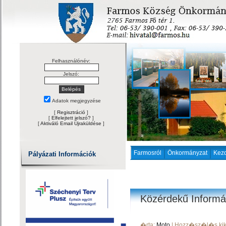
Felhasználónév:
Jelszó:
Adatok megjegyzése
[
Regisztráció
]
[
Elfelejtett jelszó?
]
[
Aktiváló Email Újraküldése
]
Farmosról
Önkormányzat
Kez
Pályázati Információk
Közérdekű Informá
�rta:
Moto
| Hozz�sz�l�s kik