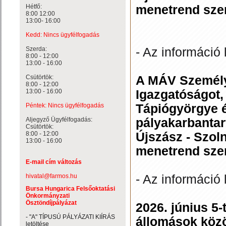
menetrend szer
Hétfő:
8:00 12:00
13:00- 16:00
Kedd: Nincs ügyfélfogadás
- Az információ 
Szerda:
8:00 - 12:00
13:00 - 16:00
A MÁV Személysz
Csütörtök:
8:00 - 12:00
Igazgatóságot,
13:00 - 16:00
Tápiógyörgye é
Péntek: Nincs ügyfélfogadás
pályakarbantar
Aljegyző Ügyfélfogadás:
Csütörtök:
Újszász - Szol
8:00 - 12:00
13:00 - 16:00
menetrend sze
E-mail cím változás
- Az információ 
hivatal@farmos.hu
Bursa Hungarica Felsőoktatási
Önkormányzati
Ösztöndíjpályázat
2026. június 5-
- "A" TÍPUSÚ PÁLYÁZATI KIÍRÁS
állomások közöt
letöltése