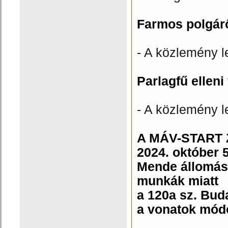
Farmos polgár
- A közlemény l
Parlagfű ellen
- A közlemény l
A MÁV-START Zr
2024. október 
Mende állomáso
munkák miatt
a 120a sz. Bu
a vonatok módo