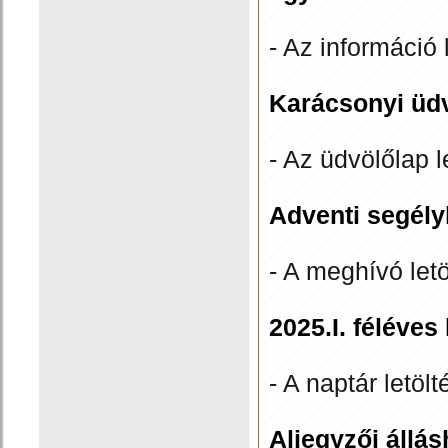
- Az információ 
Karácsonyi üd
- Az üdvölőlap l
Adventi segély
- A meghívó let
2025.I. féléves
- A naptár letölt
Aljegyzői állás