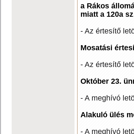
a Rákos állomá
miatt a 120a s
- Az értesítő let
Mosatási értes
- Az értesítő let
Október 23. ü
- A meghívó let
Alakuló ülés m
- A meghívó let