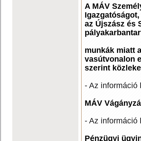
A MÁV Személysz
Igazgatóságot,
az Újszász és 
pályakarbantar
munkák miatt a
vasútvonalon 
szerint közlek
- Az információ 
MÁV Vágányzári
- Az információ 
Pénzügyi ügyin