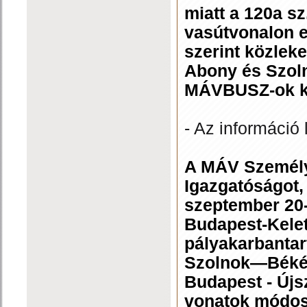
miatt a 120a sz
vasútvonalon 
szerint közlek
Abony és Szoln
MÁVBUSZ-ok k
- Az információ 
A MÁV Személysz
Igazgatóságot,
szeptember 20-
Budapest-Kelet
pályakarbantar
Szolnok—Béké
Budapest - Újs
vonatok módosí