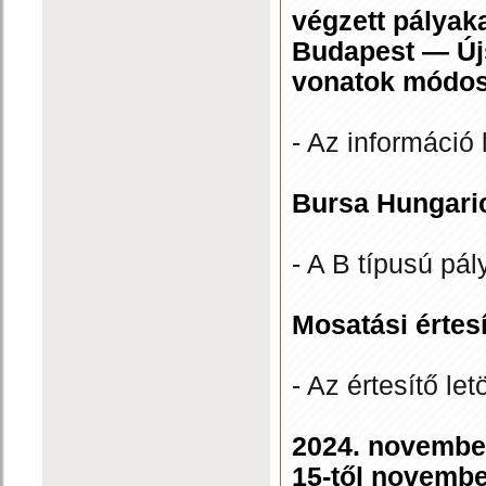
végzett pályak
Budapest — Új
vonatok módosí
- Az információ 
Bursa Hungari
- A B típusú pál
Mosatási értes
- Az értesítő let
2024. november
15-től novembe