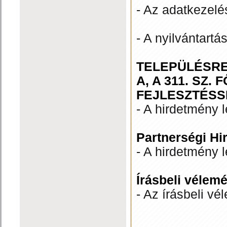
- Az adatkezelés
- A nyilvántartá
TELEPÜLÉSREN
A, A 311. SZ
FEJLESZTÉSS
- A hirdetmény l
Partnerségi Hi
- A hirdetmény l
Írásbeli vélem
- Az írásbeli v