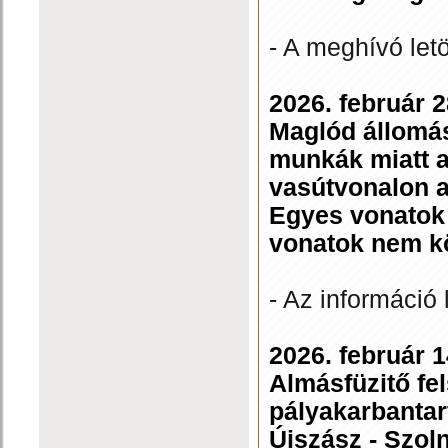
- A meghívó let
2026. február 
Maglód állomás
munkák miatt a
vasútvonalon a
Egyes vonatok 
vonatok nem k
- Az információ 
2026. február 14
Almásfüzitő fe
pályakarbantar
Újszász - Szol