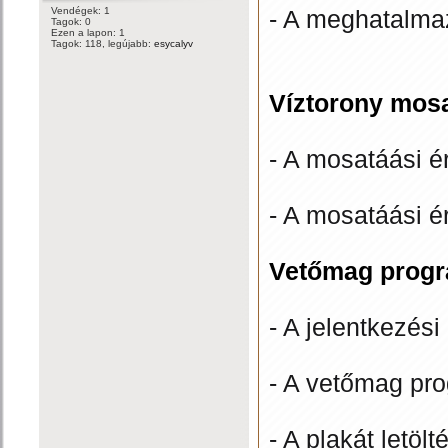
Vendégek: 1
- A meghatalmaz
Tagok: 0
Ezen a lapon: 1
Tagok: 118, legújabb:
esycalyv
Víztorony mosa
- A mosatáási ért
- A mosatáási ért
Vetőmag progr
- A jelentkezési 
- A vetőmag pro
- A plakát letölt