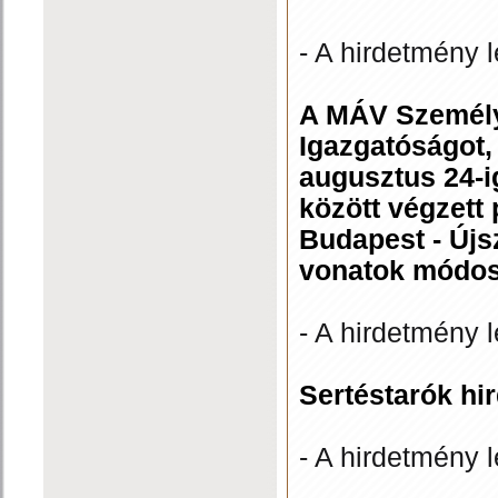
- A hirdetmény l
A MÁV Személysz
Igazgatóságot,
augusztus 24-
között végzett
Budapest - Újs
vonatok módosí
- A hirdetmény l
Sertéstarók hi
- A hirdetmény l