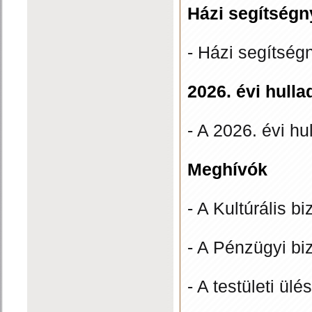
Házi segítség
- Házi segítség
2026. évi hulla
- A 2026. évi hu
Meghívók
- A Kultúrális b
- A Pénzügyi bi
- A testületi ül