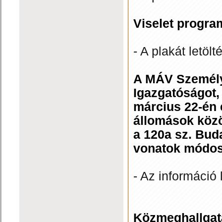
Viselet progra
- A plakát letölt
A MÁV Személysz
Igazgatóságot,
március 22-én 
állomások közö
a 120a sz. Bud
vonatok módosí
- Az információ 
Közmeghallgat