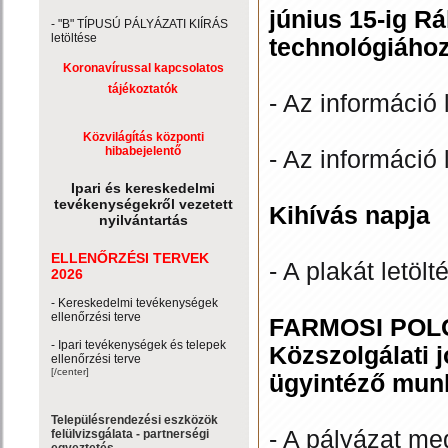
június 15-ig R
- "B" TÍPUSÚ PÁLYÁZATI KIÍRÁS
letöltése
technológiához
Koronavírussal kapcsolatos
tájékoztatók
- Az információ 
Közvilágítás központi
hibabejelentő
- Az információ 
Ipari és kereskedelmi
tevékenységekről vezetett
Kihívás napja
nyilvántartás
ELLENŐRZÉSI TERVEK
- A plakát letölt
2026
- Kereskedelmi tevékenységek
ellenőrzési terve
FARMOSI POLG
- Ipari tevékenységek és telepek
Közszolgálati 
ellenőrzési terve
[/center]
ügyintéző mun
Településrendezési eszközök
- A pályázat me
felülvizsgálata - partnerségi