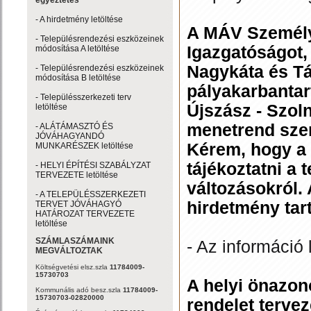
egyeztetés
- A hirdetmény letöltése
A MÁV Személysz
- Településrendezési eszközeinek
Igazgatóságot,
módosítása A letöltése
Nagykáta és Tá
- Településrendezési eszközeinek
módosítása B letöltése
pályakarbantar
- Településszerkezeti terv
Újszász - Szol
letöltése
menetrend szer
- ALÁTÁMASZTÓ ÉS
JÓVÁHAGYANDÓ
Kérem, hogy a
MUNKARÉSZEK letöltése
tájékoztatni a
- HELYI ÉPÍTÉSI SZABÁLYZAT
TERVEZETE letöltése
változásokról.
- A TELEPÜLÉSSZERKEZETI
hirdetmény tar
TERVET JÓVÁHAGYÓ
HATÁROZAT TERVEZETE
letöltése
SZÁMLASZÁMAINK
- Az információ 
MEGVÁLTOZTAK
Költségvetési elsz.szla
11784009-
15730703
A helyi önazo
Kommunális adó besz.szla
11784009-
15730703-02820000
rendelet terve