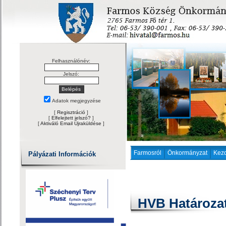
Felhasználónév:
Jelszó:
Adatok megjegyzése
[
Regisztráció
]
[
Elfelejtett jelszó?
]
[
Aktiváló Email Újraküldése
]
Farmosról
Önkormányzat
Kez
Pályázati Információk
HVB Határoza