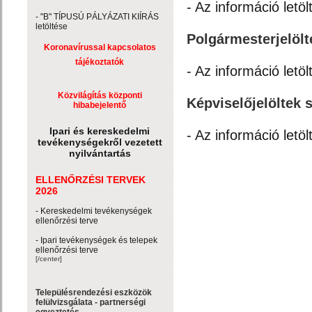
- Az információ letöl
- "B" TÍPUSÚ PÁLYÁZATI KIÍRÁS
letöltése
Polgármesterjelölt
Koronavírussal kapcsolatos
tájékoztatók
- Az információ letöl
Közvilágítás központi
Képviselőjelöltek 
hibabejelentő
Ipari és kereskedelmi
- Az információ letöl
tevékenységekről vezetett
nyilvántartás
ELLENŐRZÉSI TERVEK
2026
- Kereskedelmi tevékenységek
ellenőrzési terve
- Ipari tevékenységek és telepek
ellenőrzési terve
[/center]
Településrendezési eszközök
felülvizsgálata - partnerségi