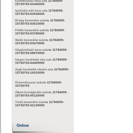
Építményadó besz.szla
11784009-
15730703-02440000
Iparűzési adó besz.szla
11784009-
15730703-03540000
Bírság beszedési számla
11784009-
15730703-03610000
Pótlék beszedési számla
11784009-
15730703-03780000
Illeték beszedési számla
11784009-
15730703-03470000
Gépjárműadó besz.számla
11784009-
15730703-08970000
Idegen bevételek elsz.szla
11784009-
15730703-04400000
Saját bevételek elszám.szla
11784009-
15730703-10010000
Önkormányzati számla
11784009-
15730703
Állami hozzájárulás számla
11784009-
15730703-05120000
Vízdíj beszedési számla
11784009-
15730703-02130000
Online