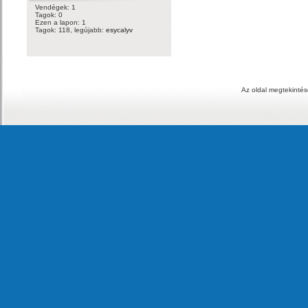
Vendégek: 1
Tagok: 0
Ezen a lapon: 1
Tagok: 118, legújabb:
esycalyv
Az oldal megtekintés