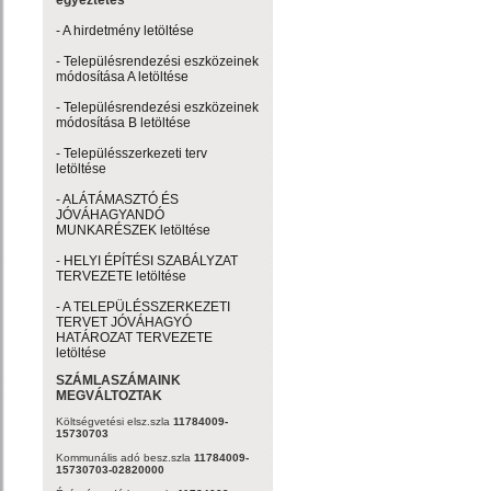
egyeztetés
- A hirdetmény letöltése
- Településrendezési eszközeinek
módosítása A letöltése
- Településrendezési eszközeinek
módosítása B letöltése
- Településszerkezeti terv
letöltése
- ALÁTÁMASZTÓ ÉS
JÓVÁHAGYANDÓ
MUNKARÉSZEK letöltése
- HELYI ÉPÍTÉSI SZABÁLYZAT
TERVEZETE letöltése
- A TELEPÜLÉSSZERKEZETI
TERVET JÓVÁHAGYÓ
HATÁROZAT TERVEZETE
letöltése
SZÁMLASZÁMAINK
MEGVÁLTOZTAK
Költségvetési elsz.szla
11784009-
15730703
Kommunális adó besz.szla
11784009-
15730703-02820000