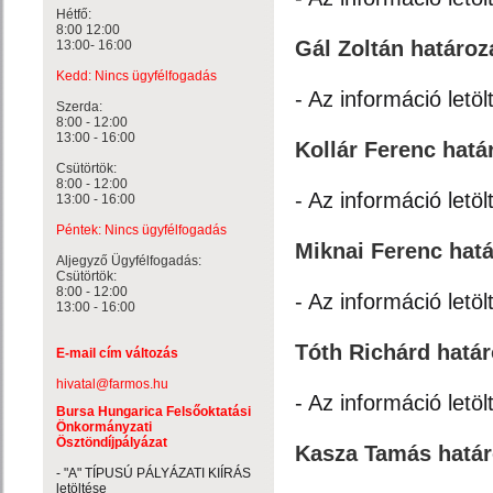
Hétfő:
8:00 12:00
Gál Zoltán határoz
13:00- 16:00
Kedd: Nincs ügyfélfogadás
- Az információ letöl
Szerda:
8:00 - 12:00
13:00 - 16:00
Kollár Ferenc hatá
Csütörtök:
8:00 - 12:00
- Az információ letöl
13:00 - 16:00
Péntek: Nincs ügyfélfogadás
Miknai Ferenc hatá
Aljegyző Ügyfélfogadás:
Csütörtök:
8:00 - 12:00
- Az információ letöl
13:00 - 16:00
Tóth Richárd határ
E-mail cím változás
hivatal@farmos.hu
- Az információ letöl
Bursa Hungarica Felsőoktatási
Önkormányzati
Ösztöndíjpályázat
Kasza Tamás határ
- "A" TÍPUSÚ PÁLYÁZATI KIÍRÁS
letöltése