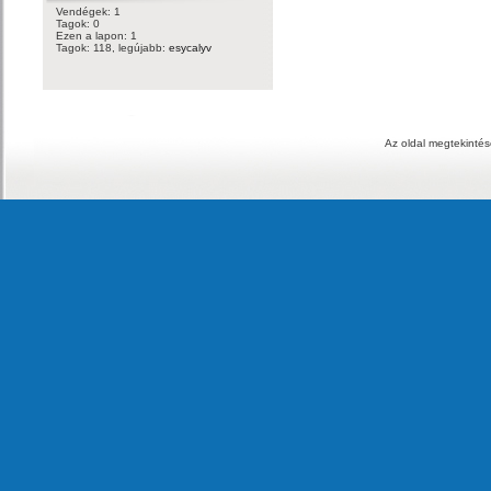
Vendégek: 1
Tagok: 0
Ezen a lapon: 1
Tagok: 118, legújabb:
esycalyv
Az oldal megtekintés