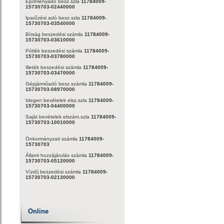
Építményadó besz.szla
11784009-
15730703-02440000
Iparűzési adó besz.szla
11784009-
15730703-03540000
Bírság beszedési számla
11784009-
15730703-03610000
Pótlék beszedési számla
11784009-
15730703-03780000
Illeték beszedési számla
11784009-
15730703-03470000
Gépjárműadó besz.számla
11784009-
15730703-08970000
Idegen bevételek elsz.szla
11784009-
15730703-04400000
Saját bevételek elszám.szla
11784009-
15730703-10010000
Önkormányzati számla
11784009-
15730703
Állami hozzájárulás számla
11784009-
15730703-05120000
Vízdíj beszedési számla
11784009-
15730703-02130000
Online