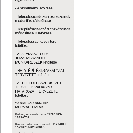
egyeztetés
- A hirdetmény letöltése
- Településrendezési eszközeinek
módosítása A letöltése
- Településrendezési eszközeinek
módosítása B letöltése
- Településszerkezeti terv
letöltése
- ALÁTÁMASZTÓ ÉS
JÓVÁHAGYANDÓ
MUNKARÉSZEK letöltése
- HELYI ÉPÍTÉSI SZABÁLYZAT
TERVEZETE letöltése
- A TELEPÜLÉSSZERKEZETI
TERVET JÓVÁHAGYÓ
HATÁROZAT TERVEZETE
letöltése
SZÁMLASZÁMAINK
MEGVÁLTOZTAK
Költségvetési elsz.szla
11784009-
15730703
Kommunális adó besz.szla
11784009-
15730703-02820000