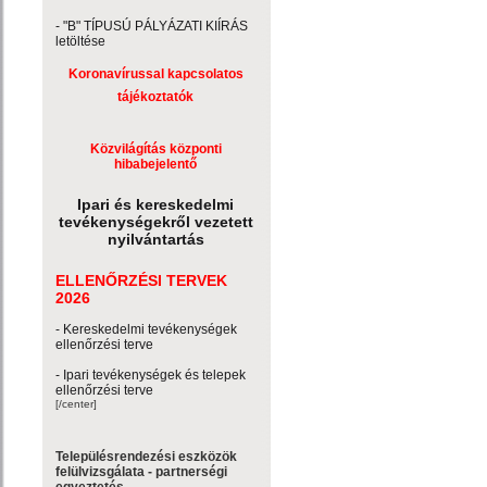
- "B" TÍPUSÚ PÁLYÁZATI KIÍRÁS
letöltése
Koronavírussal kapcsolatos
tájékoztatók
Közvilágítás központi
hibabejelentő
Ipari és kereskedelmi
tevékenységekről vezetett
nyilvántartás
ELLENŐRZÉSI TERVEK
2026
- Kereskedelmi tevékenységek
ellenőrzési terve
- Ipari tevékenységek és telepek
ellenőrzési terve
[/center]
Településrendezési eszközök
felülvizsgálata - partnerségi