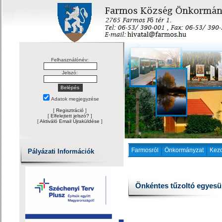
Felhasználónév:
Jelszó:
Adatok megjegyzése
[
Regisztráció
]
[
Elfelejtett jelszó?
]
[
Aktiváló Email Újraküldése
]
Farmosról
Önkormányzat
Kez
Pályázati Információk
Önkéntes tűzoltó egyesü