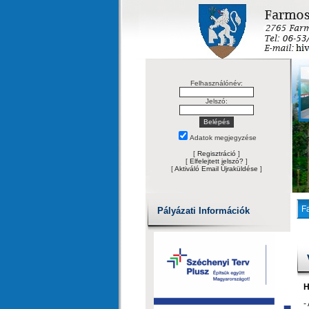
Felhasználónév:
Jelszó:
Adatok megjegyzése
[
Regisztráció
]
[
Elfelejtett jelszó?
]
[
Aktiváló Email Újraküldése
]
F
Pályázati Információk
H
-