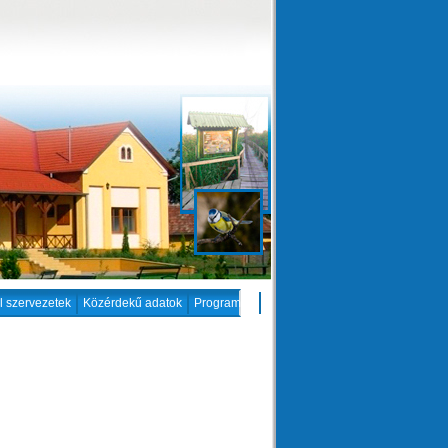
il szervezetek
Közérdekű adatok
Programok