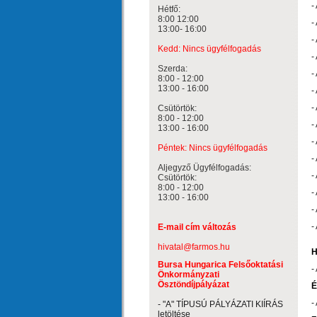
-
Hétfő:
8:00 12:00
-
13:00- 16:00
-
Kedd: Nincs ügyfélfogadás
-
Szerda:
-
8:00 - 12:00
13:00 - 16:00
-
Csütörtök:
-
8:00 - 12:00
-
13:00 - 16:00
-
Péntek: Nincs ügyfélfogadás
-
Aljegyző Ügyfélfogadás:
-
Csütörtök:
8:00 - 12:00
-
13:00 - 16:00
-
E-mail cím változás
-
hivatal@farmos.hu
H
Bursa Hungarica Felsőoktatási
-
Önkormányzati
Ösztöndíjpályázat
É
-
- "A" TÍPUSÚ PÁLYÁZATI KIÍRÁS
letöltése