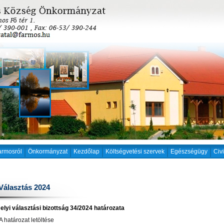
armosról
Önkormányzat
Kezdőlap
Költségvetési szervek
Egészségügy
Civ
Választás 2024
elyi választási bizottság 34/2024 határozata
 A határozat letöltése