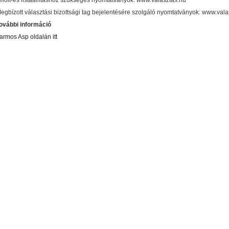
elölt-és listaállításhoz szükséges nyomtatványok: www.valasztas.hu
egbízott választási bizottsági tag bejelentésére szolgáló nyomtatványok: www.vala
ovábbi információ
armos Asp oldalán itt