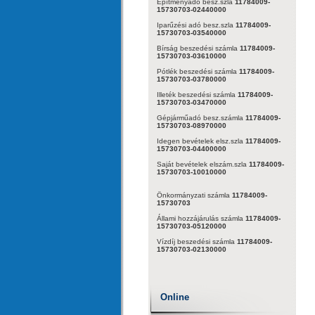
Építményadó besz.szla
11784009-
15730703-02440000
Iparűzési adó besz.szla
11784009-
15730703-03540000
Bírság beszedési számla
11784009-
15730703-03610000
Pótlék beszedési számla
11784009-
15730703-03780000
Illeték beszedési számla
11784009-
15730703-03470000
Gépjárműadó besz.számla
11784009-
15730703-08970000
Idegen bevételek elsz.szla
11784009-
15730703-04400000
Saját bevételek elszám.szla
11784009-
15730703-10010000
Önkormányzati számla
11784009-
15730703
Állami hozzájárulás számla
11784009-
15730703-05120000
Vízdíj beszedési számla
11784009-
15730703-02130000
Online