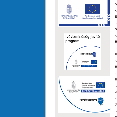
S
-
S
-
S
-
H
-
H
-
H
-
H
-
J
-
J
-