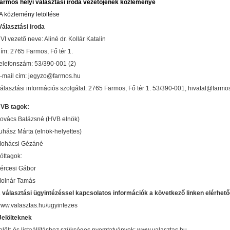
armos helyi választási iroda vezetőjének közleménye
 A közlemény letöltése
Választási iroda
VI vezető neve: Aliné dr. Kollár Katalin
ím: 2765 Farmos, Fő tér 1.
elefonszám: 53/390-001 (2)
-mail cím: jegyzo@farmos.hu
álasztási információs szolgálat: 2765 Farmos, Fő tér 1. 53/390-001, hivatal@farmo
VB tagok:
ovács Balázsné (HVB elnök)
uhász Márta (elnök-helyettes)
ohácsi Gézáné
óttagok:
ércesi Gábor
olnár Tamás
 választási ügyintézéssel kapcsolatos információk a következő linken elérhető
ww.valasztas.hu/ugyintezes
Jelölteknek