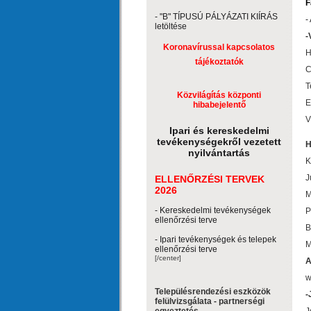
F
- "B" TÍPUSÚ PÁLYÁZATI KIÍRÁS
-
letöltése
-
Koronavírussal kapcsolatos
H
tájékoztatók
C
T
Közvilágítás központi
E
hibabejelentő
V
Ipari és kereskedelmi
tevékenységekről vezetett
H
nyilvántartás
K
ELLENŐRZÉSI TERVEK
J
2026
M
- Kereskedelmi tevékenységek
P
ellenőrzési terve
B
- Ipari tevékenységek és telepek
M
ellenőrzési terve
[/center]
A
w
Településrendezési eszközök
-
felülvizsgálata - partnerségi