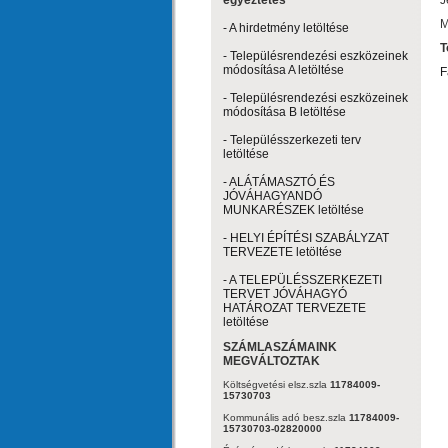
egyeztetés
J
M
- A hirdetmény letöltése
T
- Településrendezési eszközeinek
módosítása A letöltése
F
- Településrendezési eszközeinek
módosítása B letöltése
- Településszerkezeti terv
letöltése
- ALÁTÁMASZTÓ ÉS
JÓVÁHAGYANDÓ
MUNKARÉSZEK letöltése
- HELYI ÉPÍTÉSI SZABÁLYZAT
TERVEZETE letöltése
- A TELEPÜLÉSSZERKEZETI
TERVET JÓVÁHAGYÓ
HATÁROZAT TERVEZETE
letöltése
SZÁMLASZÁMAINK
MEGVÁLTOZTAK
Költségvetési elsz.szla
11784009-
15730703
Kommunális adó besz.szla
11784009-
15730703-02820000