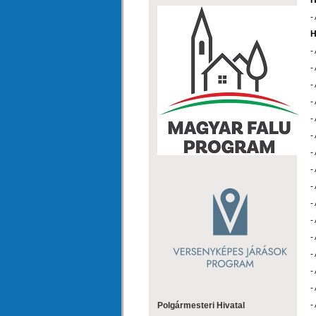
H
-
H
-
-
-
-
-
-
-
-
-
-
-
-
-
-
-
Polgármesteri Hivatal
-