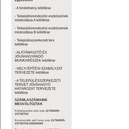
egyeztetés
- A hirdetmény letöltése
- Településrendezési eszközeinek
módosítása A letöltése
- Településrendezési eszközeinek
módosítása B letöltése
- Településszerkezeti terv
letöltése
- ALÁTÁMASZTÓ ÉS
JÓVÁHAGYANDÓ
MUNKARÉSZEK letöltése
- HELYI ÉPÍTÉSI SZABÁLYZAT
TERVEZETE letöltése
- A TELEPÜLÉSSZERKEZETI
TERVET JÓVÁHAGYÓ
HATÁROZAT TERVEZETE
letöltése
SZÁMLASZÁMAINK
MEGVÁLTOZTAK
Költségvetési elsz.szla
11784009-
15730703
Kommunális adó besz.szla
11784009-
15730703-02820000