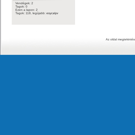
Vendégek: 2
Tagok: 0
Ezen a lapon: 2
Tagok: 118, legújabb:
esycalyv
Az oldal megtekintés