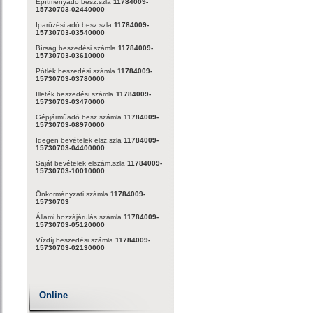
Építményadó besz.szla
11784009-
15730703-02440000
Iparűzési adó besz.szla
11784009-
15730703-03540000
Bírság beszedési számla
11784009-
15730703-03610000
Pótlék beszedési számla
11784009-
15730703-03780000
Illeték beszedési számla
11784009-
15730703-03470000
Gépjárműadó besz.számla
11784009-
15730703-08970000
Idegen bevételek elsz.szla
11784009-
15730703-04400000
Saját bevételek elszám.szla
11784009-
15730703-10010000
Önkormányzati számla
11784009-
15730703
Állami hozzájárulás számla
11784009-
15730703-05120000
Vízdíj beszedési számla
11784009-
15730703-02130000
Online