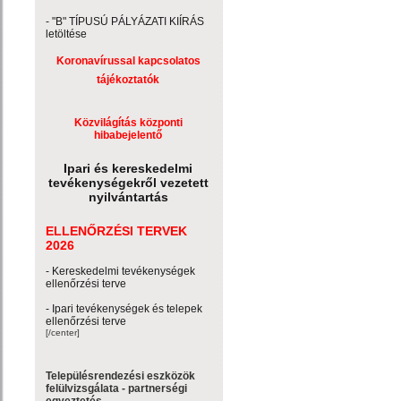
- "B" TÍPUSÚ PÁLYÁZATI KIÍRÁS
letöltése
Koronavírussal kapcsolatos
tájékoztatók
Közvilágítás központi
hibabejelentő
Ipari és kereskedelmi
tevékenységekről vezetett
nyilvántartás
ELLENŐRZÉSI TERVEK
2026
- Kereskedelmi tevékenységek
ellenőrzési terve
- Ipari tevékenységek és telepek
ellenőrzési terve
[/center]
Településrendezési eszközök
felülvizsgálata - partnerségi